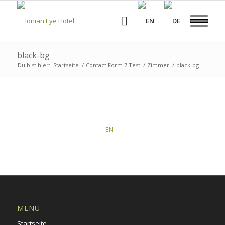
black-bg
Du bist hier:
Startseite
/
Contact Form 7 Test
/
Zimmer
/
black-bg
This post is also available in:
EN
MENU
Startseite