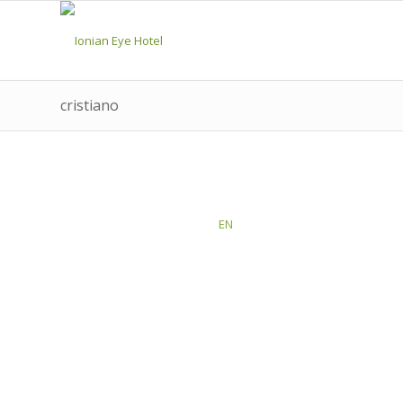
cristiano
This post is also available in:
EN